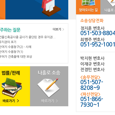
소송상담전화
정지훈 변호사
051-503-880
건물신축공사중 공사가 중단된 경우 유치권...
최병주 변호사
유치권의 포기
051-952-100
잔여지 수용청구(2) - 사례
잔여지 수용청구(1)
무허가 건축물에 대한 보상
박지현 변호사
이재규 변호사
전경민 변호사
<송무전담>
051-507-
8208~9
<파산전담>
051-866-
7930~1