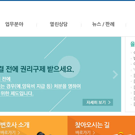
업무분야
열린상담
뉴스 / 판례