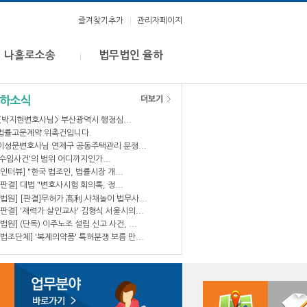
즐겨찾기추가
관리자페이지
나홀로소송
법무법인 율하
<박지현변호사님> 부산광역시 행정심...
법률고문계약 위촉건입니다.
이성문변호사님 연제구 공동주택관리 분쟁...
'수임사건'의 범위 어디까지인가...
[인터뷰] "한국 법조인, 법률시장 개...
[판결] 대법 "변호사시험 회의록, 정...
[법원] [판결]무허가 高利 사채놀이 법무사...
[판결] '재력가 살인교사' 김형식 서울시의...
[법원] (단독) 이주노조 설립 신고 사건, ...
[법조단체] '복제의약품' 특허분쟁 보름 만...