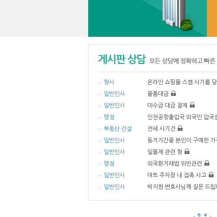
형사
온라인 쇼핑몰 스캠 사기를 당
일반민사
물품대금
일반민사
미수금 대금 결제
행정
인천공항출입국 외국인 입국심사
부동산·건설
전세 사기건
일반민사
동거기간중 본인이 구매한 가구
일반민사
일몰제 관련 형
행정
외국환거래법 위반관련
일반민사
마트 주차장 내 접촉 사고
일반민사
박지현 변호사님께 질문 드립니다